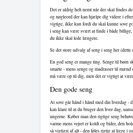
Det er aldrig helt nemt når der skal findes de
og nøgleord der kan hjælpe dig videre i efter 
vigtige, ikke kun fordi du skal kunne sove g
i seng kan være svært at finde i både billige
du ikke skal lede længere.
Se det store udvalg af seng i seng her
(dette 
En god seng er mange ting. Senge til børn sk
smarte - mens senge og madrasser til mænd o
må være op til dig, men det er vigtigt at væ
Den gode seng
At sove går hånd i hånd med din hverdag - du
kan klare til at du bruger den hver dag, uans
ungerne. Køber man den rigtige seng behøves
varme mens vejret er koldt og bider, den hol
så vigtigst af alt - den føles rigtig at ligge 