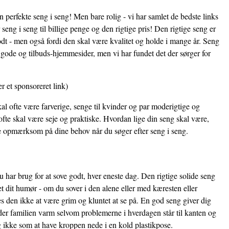
n perfekte seng i seng! Men bare rolig - vi har samlet de bedste links
seng i seng til billige penge og den rigtige pris! Den rigtige seng er
odt - men også fordi den skal være kvalitet og holde i mange år. Seng
, gode og tilbuds-hjemmesider, men vi har fundet det der sørger for
er et sponsoreret link)
al ofte være farverige, senge til kvinder og par moderigtige og
fte skal være seje og praktiske. Hvordan lige din seng skal være,
re opmærksom på dine behov når du søger efter seng i seng.
 har brug for at sove godt, hver eneste dag. Den rigtige solide seng
et dit humør - om du sover i den alene eller med kæresten eller
 den ikke at være grim og kluntet at se på. En god seng giver dig
der familien varm selvom problemerne i hverdagen står til kanten og
i og ikke som at have kroppen nede i en kold plastikpose.