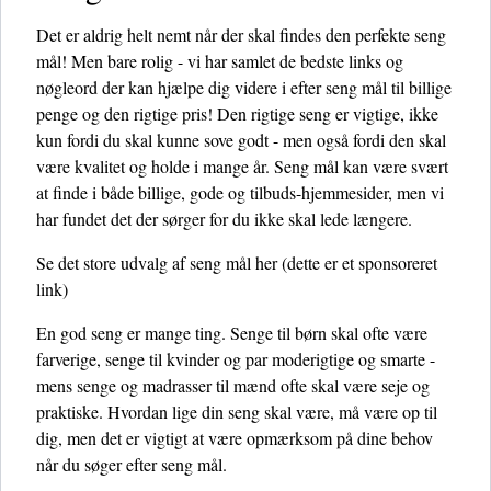
Det er aldrig helt nemt når der skal findes den perfekte seng
mål! Men bare rolig - vi har samlet de bedste links og
nøgleord der kan hjælpe dig videre i efter seng mål til billige
penge og den rigtige pris! Den rigtige seng er vigtige, ikke
kun fordi du skal kunne sove godt - men også fordi den skal
være kvalitet og holde i mange år. Seng mål kan være svært
at finde i både billige, gode og tilbuds-hjemmesider, men vi
har fundet det der sørger for du ikke skal lede længere.
Se det store udvalg af seng mål her
(dette er et sponsoreret
link)
En god seng er mange ting. Senge til børn skal ofte være
farverige, senge til kvinder og par moderigtige og smarte -
mens senge og madrasser til mænd ofte skal være seje og
praktiske. Hvordan lige din seng skal være, må være op til
dig, men det er vigtigt at være opmærksom på dine behov
når du søger efter seng mål.