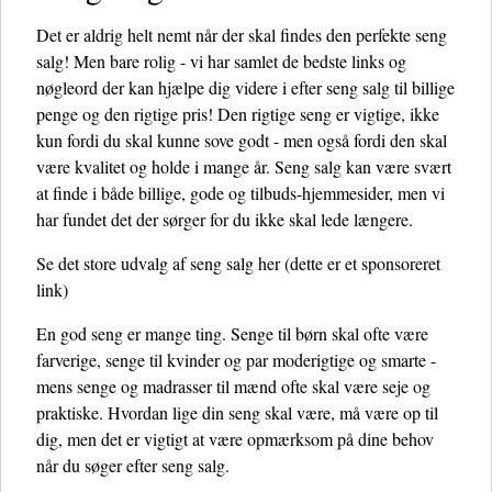
Det er aldrig helt nemt når der skal findes den perfekte seng
salg! Men bare rolig - vi har samlet de bedste links og
nøgleord der kan hjælpe dig videre i efter seng salg til billige
penge og den rigtige pris! Den rigtige seng er vigtige, ikke
kun fordi du skal kunne sove godt - men også fordi den skal
være kvalitet og holde i mange år. Seng salg kan være svært
at finde i både billige, gode og tilbuds-hjemmesider, men vi
har fundet det der sørger for du ikke skal lede længere.
Se det store udvalg af seng salg her
(dette er et sponsoreret
link)
En god seng er mange ting. Senge til børn skal ofte være
farverige, senge til kvinder og par moderigtige og smarte -
mens senge og madrasser til mænd ofte skal være seje og
praktiske. Hvordan lige din seng skal være, må være op til
dig, men det er vigtigt at være opmærksom på dine behov
når du søger efter seng salg.