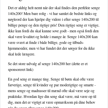
Det er aldrig helt nemt når der skal findes den perfekte senge
140x200! Men bare rolig - vi har samlet de bedste links og
nøgleord der kan hjælpe dig videre i efter senge 140x200 til
billige penge og den rigtige pris! Den rigtige seng er vigtige,
ikke kun fordi du skal kunne sove godt - men også fordi den
skal være kvalitet og holde i mange år. Senge 140x200 kan
være svært at finde i både billige, gode og tilbuds-
hjemmesider, men vi har fundet det der sørger for du ikke
skal lede længere.
Se det store udvalg af senge 140x200 her
(dette er et
sponsoreret link)
En god seng er mange ting. Senge til børn skal ofte være
farverige, senge til kvinder og par moderigtige og smarte -
mens senge og madrasser til mænd ofte skal være seje og
praktiske. Hvordan lige din seng skal være, må være op til
dig, men det er vigtigt at være opmærksom på dine behov
når du søger efter senge 140x200.