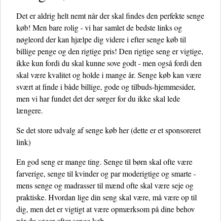
Det er aldrig helt nemt når der skal findes den perfekte senge
køb! Men bare rolig - vi har samlet de bedste links og
nøgleord der kan hjælpe dig videre i efter senge køb til
billige penge og den rigtige pris! Den rigtige seng er vigtige,
ikke kun fordi du skal kunne sove godt - men også fordi den
skal være kvalitet og holde i mange år. Senge køb kan være
svært at finde i både billige, gode og tilbuds-hjemmesider,
men vi har fundet det der sørger for du ikke skal lede
længere.
Se det store udvalg af senge køb her
(dette er et sponsoreret
link)
En god seng er mange ting. Senge til børn skal ofte være
farverige, senge til kvinder og par moderigtige og smarte -
mens senge og madrasser til mænd ofte skal være seje og
praktiske. Hvordan lige din seng skal være, må være op til
dig, men det er vigtigt at være opmærksom på dine behov
når du søger efter senge køb.