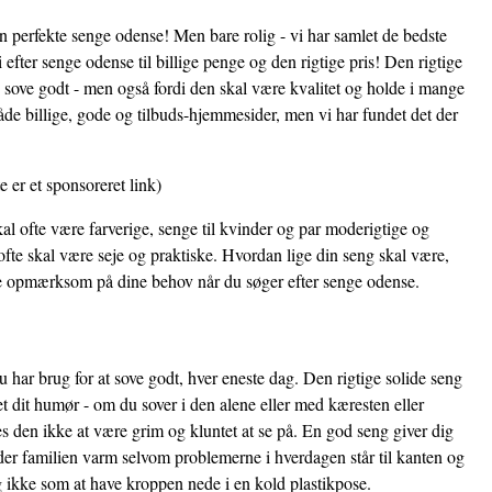
en perfekte senge odense! Men bare rolig - vi har samlet de bedste
efter senge odense til billige penge og den rigtige pris! Den rigtige
e sove godt - men også fordi den skal være kvalitet og holde i mange
åde billige, gode og tilbuds-hjemmesider, men vi har fundet det der
e er et sponsoreret link)
al ofte være farverige, senge til kvinder og par moderigtige og
fte skal være seje og praktiske. Hvordan lige din seng skal være,
ære opmærksom på dine behov når du søger efter senge odense.
 har brug for at sove godt, hver eneste dag. Den rigtige solide seng
et dit humør - om du sover i den alene eller med kæresten eller
 den ikke at være grim og kluntet at se på. En god seng giver dig
der familien varm selvom problemerne i hverdagen står til kanten og
i og ikke som at have kroppen nede i en kold plastikpose.