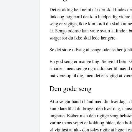
Det er aldrig helt nemt når der skal findes d
links og nøgleord der kan hjælpe dig videre i 
seng er vigtige, ikke kun fordi du skal kunn
år. Senge odense kan være svært at finde i b
sørger for du ikke skal lede længere.
Se det store udvalg af senge odense her
(dett
En god seng er mange ting. Senge til børn sk
smarte - mens senge og madrasser til mænd o
må være op til dig, men det er vigtigt at v
Den gode seng
At sove går hånd i hånd med din hverdag - du
kan klare til at du bruger den hver dag, uans
ungerne. Køber man den rigtige seng behøves
varme mens vejret er koldt og bider, den hol
så vigtigst af alt - den føles rigtig at ligge 