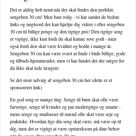
Det er aldrig helt nemt når der skal findes den perfekte
sengeben 30 cm! Men bare rolig - vi har samlet de bedste
links og nøgleord der kan hjælpe dig videre i efter sengeben
30 cm til billige penge og den rigtige pris! Den rigtige seng
er vigtige, ikke kun fordi du skal kunne sove godt - men
også fordi den skal være kvalitet og holde i mange år.
Sengeben 30 cm kan være svært at finde i både billige, gode
og tilbuds-hjemmesider, men vi har fundet det der sørger for
du ikke skal lede længere.
Se det store udvalg af sengeben 30 cm her
(dette er et
sponsoreret link)
En god seng er mange ting. Senge til børn skal ofte være
farverige, senge til kvinder og par moderigtige og smarte -
mens senge og madrasser til mænd ofte skal være seje og
praktiske. Hvordan lige din seng skal være, må være op til
dig, men det er vigtigt at være opmærksom på dine behov
når du søger efter sengeben 30 cm.