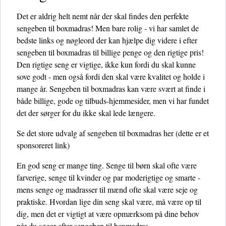
Det er aldrig helt nemt når der skal findes den perfekte
sengeben til boxmadras! Men bare rolig - vi har samlet de
bedste links og nøgleord der kan hjælpe dig videre i efter
sengeben til boxmadras til billige penge og den rigtige pris!
Den rigtige seng er vigtige, ikke kun fordi du skal kunne
sove godt - men også fordi den skal være kvalitet og holde i
mange år. Sengeben til boxmadras kan være svært at finde i
både billige, gode og tilbuds-hjemmesider, men vi har fundet
det der sørger for du ikke skal lede længere.
Se det store udvalg af sengeben til boxmadras her
(dette er et
sponsoreret link)
En god seng er mange ting. Senge til børn skal ofte være
farverige, senge til kvinder og par moderigtige og smarte -
mens senge og madrasser til mænd ofte skal være seje og
praktiske. Hvordan lige din seng skal være, må være op til
dig, men det er vigtigt at være opmærksom på dine behov
når du søger efter sengeben til boxmadras.