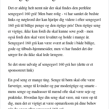
Det er aldrig helt nemt når der skal findes den perfekte
sengegavl 160 grå! Men bare rolig - vi har samlet de bedste
links og nøgleord der kan hjælpe dig videre i efter sengegavl
160 grå til billige penge og den rigtige pris! Den rigtige seng
er vigtige, ikke kun fordi du skal kunne sove godt - men
også fordi den skal være kvalitet og holde i mange år.
Sengegavl 160 grå kan være svært at finde i både billige,
gode og tilbuds-hjemmesider, men vi har fundet det der
sørger for du ikke skal lede længere.
Se det store udvalg af sengegavl 160 grå her
(dette er et
sponsoreret link)
En god seng er mange ting. Senge til børn skal ofte være
farverige, senge til kvinder og par moderigtige og smarte -
mens senge og madrasser til mænd ofte skal være seje og
praktiske. Hvordan lige din seng skal være, må være op til
dig, men det er vigtigt at være opmærksom på dine behov
når du søger efter sengegavl 160 grå.