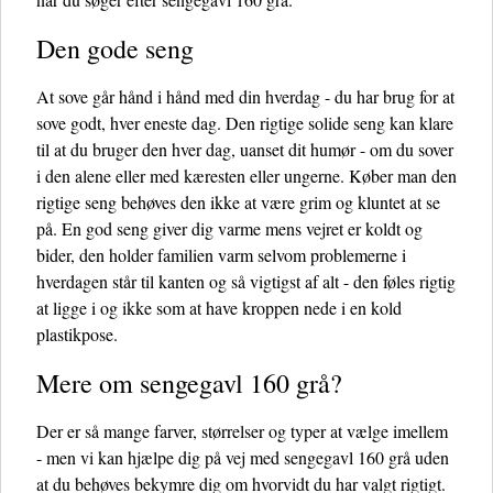
Den gode seng
At sove går hånd i hånd med din hverdag - du har brug for at
sove godt, hver eneste dag. Den rigtige solide seng kan klare
til at du bruger den hver dag, uanset dit humør - om du sover
i den alene eller med kæresten eller ungerne. Køber man den
rigtige seng behøves den ikke at være grim og kluntet at se
på. En god seng giver dig varme mens vejret er koldt og
bider, den holder familien varm selvom problemerne i
hverdagen står til kanten og så vigtigst af alt - den føles rigtig
at ligge i og ikke som at have kroppen nede i en kold
plastikpose.
Mere om sengegavl 160 grå?
Der er så mange farver, størrelser og typer at vælge imellem
- men vi kan hjælpe dig på vej med sengegavl 160 grå uden
at du behøves bekymre dig om hvorvidt du har valgt rigtigt.