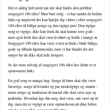
Det er aldrig helt nemt når der skal findes den perfekte
sengegavl 180 ellos! Men bare rolig - vi har samlet de bedste
links og nøgleord der kan hjælpe dig videre i efter sengegavl
180 ellos til billige penge og den rigtige pris! Den rigtige
seng er vigtige, ikke kun fordi du skal kunne sove godt -
men også fordi den skal være kvalitet og holde i mange år.
Sengegavl 180 ellos kan være svært at finde i både billige,
gode og tilbuds-hjemmesider, men vi har fundet det der
sørger for du ikke skal lede længere.
Se det store udvalg af sengegavl 180 ellos her
(dette er et
sponsoreret link)
En god seng er mange ting. Senge til børn skal ofte være
farverige, senge til kvinder og par moderigtige og smarte -
mens senge og madrasser til mænd ofte skal være seje og
praktiske. Hvordan lige din seng skal være, må være op til
dig, men det er vigtigt at være opmærksom på dine behov
når du søger efter sengegavl 180 ellos.