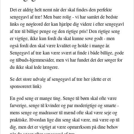
Det er aldrig helt nemt når der skal findes den perfekte
sengegavl af træ! Men bare rolig - vi har samlet de bedste
links og nøgleord der kan hjælpe dig videre i efter sengegavl
af træ til billige penge og den rigtige pris! Den rigtige seng
er vigtige, ikke kun fordi du skal kunne sove godt - men
også fordi den skal være kvalitet og holde i mange år.
Sengegavl af træ kan være svært at finde i både billige, gode
og tilbuds-hjemmesider, men vi har fundet det der sørger for
du ikke skal lede længere.
Se det store udvalg af sengegavl af træ her
(dette er et
sponsoreret link)
En god seng er mange ting. Senge til børn skal ofte være
farverige, senge til kvinder og par moderigtige og smarte -
mens senge og madrasser til mænd ofte skal være seje og
praktiske. Hvordan lige din seng skal være, må være op til
dig, men det er vigtigt at være opmærksom på dine behov
når du søger efter sengegavl af træ.