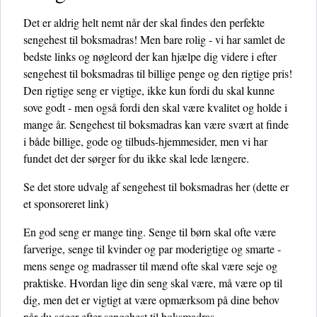
Det er aldrig helt nemt når der skal findes den perfekte
sengehest til boksmadras! Men bare rolig - vi har samlet de
bedste links og nøgleord der kan hjælpe dig videre i efter
sengehest til boksmadras til billige penge og den rigtige pris!
Den rigtige seng er vigtige, ikke kun fordi du skal kunne
sove godt - men også fordi den skal være kvalitet og holde i
mange år. Sengehest til boksmadras kan være svært at finde
i både billige, gode og tilbuds-hjemmesider, men vi har
fundet det der sørger for du ikke skal lede længere.
Se det store udvalg af sengehest til boksmadras her
(dette er
et sponsoreret link)
En god seng er mange ting. Senge til børn skal ofte være
farverige, senge til kvinder og par moderigtige og smarte -
mens senge og madrasser til mænd ofte skal være seje og
praktiske. Hvordan lige din seng skal være, må være op til
dig, men det er vigtigt at være opmærksom på dine behov
når du søger efter sengehest til boksmadras.