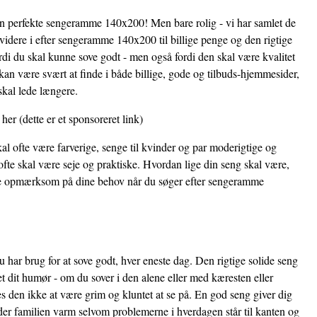
den perfekte sengeramme 140x200! Men bare rolig - vi har samlet de
videre i efter sengeramme 140x200 til billige penge og den rigtige
ordi du skal kunne sove godt - men også fordi den skal være kvalitet
 være svært at finde i både billige, gode og tilbuds-hjemmesider,
skal lede længere.
 her
(dette er et sponsoreret link)
al ofte være farverige, senge til kvinder og par moderigtige og
fte skal være seje og praktiske. Hvordan lige din seng skal være,
være opmærksom på dine behov når du søger efter sengeramme
 har brug for at sove godt, hver eneste dag. Den rigtige solide seng
et dit humør - om du sover i den alene eller med kæresten eller
 den ikke at være grim og kluntet at se på. En god seng giver dig
der familien varm selvom problemerne i hverdagen står til kanten og