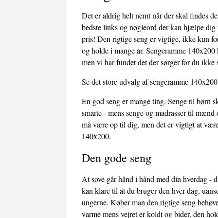
Det er aldrig helt nemt når der skal findes 
bedste links og nøgleord der kan hjælpe dig 
pris! Den rigtige seng er vigtige, ikke kun f
og holde i mange år. Sengeramme 140x200 kan
men vi har fundet det der sørger for du ikke 
Se det store udvalg af sengeramme 140x200
En god seng er mange ting. Senge til børn sk
smarte - mens senge og madrasser til mænd o
må være op til dig, men det er vigtigt at 
140x200.
Den gode seng
At sove går hånd i hånd med din hverdag - du
kan klare til at du bruger den hver dag, uans
ungerne. Køber man den rigtige seng behøves
varme mens vejret er koldt og bider, den hol