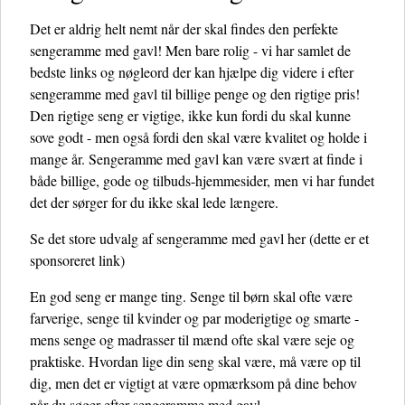
Det er aldrig helt nemt når der skal findes den perfekte
sengeramme med gavl! Men bare rolig - vi har samlet de
bedste links og nøgleord der kan hjælpe dig videre i efter
sengeramme med gavl til billige penge og den rigtige pris!
Den rigtige seng er vigtige, ikke kun fordi du skal kunne
sove godt - men også fordi den skal være kvalitet og holde i
mange år. Sengeramme med gavl kan være svært at finde i
både billige, gode og tilbuds-hjemmesider, men vi har fundet
det der sørger for du ikke skal lede længere.
Se det store udvalg af sengeramme med gavl her
(dette er et
sponsoreret link)
En god seng er mange ting. Senge til børn skal ofte være
farverige, senge til kvinder og par moderigtige og smarte -
mens senge og madrasser til mænd ofte skal være seje og
praktiske. Hvordan lige din seng skal være, må være op til
dig, men det er vigtigt at være opmærksom på dine behov
når du søger efter sengeramme med gavl.