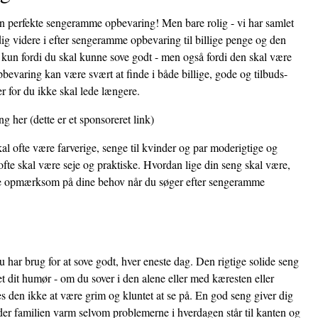
den perfekte sengeramme opbevaring! Men bare rolig - vi har samlet
ig videre i efter sengeramme opbevaring til billige penge og den
ke kun fordi du skal kunne sove godt - men også fordi den skal være
evaring kan være svært at finde i både billige, gode og tilbuds-
r for du ikke skal lede længere.
ng her
(dette er et sponsoreret link)
al ofte være farverige, senge til kvinder og par moderigtige og
fte skal være seje og praktiske. Hvordan lige din seng skal være,
være opmærksom på dine behov når du søger efter sengeramme
 har brug for at sove godt, hver eneste dag. Den rigtige solide seng
et dit humør - om du sover i den alene eller med kæresten eller
 den ikke at være grim og kluntet at se på. En god seng giver dig
der familien varm selvom problemerne i hverdagen står til kanten og