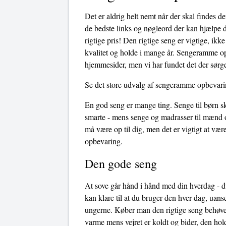
Det er aldrig helt nemt når der skal findes 
de bedste links og nøgleord der kan hjælpe d
rigtige pris! Den rigtige seng er vigtige, ik
kvalitet og holde i mange år. Sengeramme opb
hjemmesider, men vi har fundet det der sørge
Se det store udvalg af sengeramme opbevari
En god seng er mange ting. Senge til børn sk
smarte - mens senge og madrasser til mænd o
må være op til dig, men det er vigtigt at 
opbevaring.
Den gode seng
At sove går hånd i hånd med din hverdag - du
kan klare til at du bruger den hver dag, uans
ungerne. Køber man den rigtige seng behøves
varme mens vejret er koldt og bider, den hol