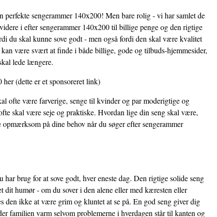
den perfekte sengerammer 140x200! Men bare rolig - vi har samlet de
videre i efter sengerammer 140x200 til billige penge og den rigtige
ordi du skal kunne sove godt - men også fordi den skal være kvalitet
n være svært at finde i både billige, gode og tilbuds-hjemmesider,
skal lede længere.
0 her
(dette er et sponsoreret link)
al ofte være farverige, senge til kvinder og par moderigtige og
fte skal være seje og praktiske. Hvordan lige din seng skal være,
ære opmærksom på dine behov når du søger efter sengerammer
 har brug for at sove godt, hver eneste dag. Den rigtige solide seng
et dit humør - om du sover i den alene eller med kæresten eller
 den ikke at være grim og kluntet at se på. En god seng giver dig
der familien varm selvom problemerne i hverdagen står til kanten og