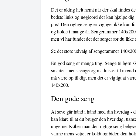
Det er aldrig helt nemt når der skal findes 
bedste links og nøgleord der kan hjælpe dig 
pris! Den rigtige seng er vigtige, ikke kun f
og holde i mange år. Sengerammer 140x200 ka
men vi har fundet det der sørger for du ikke 
Se det store udvalg af sengerammer 140x20
En god seng er mange ting. Senge til børn sk
smarte - mens senge og madrasser til mænd o
må være op til dig, men det er vigtigt at v
140x200.
Den gode seng
At sove går hånd i hånd med din hverdag - du
kan klare til at du bruger den hver dag, uans
ungerne. Køber man den rigtige seng behøves
varme mens vejret er koldt og bider, den hol