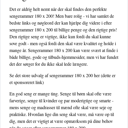
Det er aldrig helt nemt når der skal findes den perfekte
sengerammer 180 x 200! Men bare rolig - vi har samlet de
bedste links og nøgleord der kan hjælpe dig videre i efter
sengerammer 180 x 200 til billige penge og den rigtige pris!
Den rigtige seng er vigtige, ikke kun fordi du skal kunne
sove godt - men også fordi den skal være kvalitet og holde i
mange år. Sengerammer 180 x 200 kan være svært at finde i
både billige, gode og tilbuds-hjemmesider, men vi har fundet
det der sørger for du ikke skal lede længere.
Se det store udvalg af sengerammer 180 x 200 her
(dette er
et sponsoreret link)
En god seng er mange ting. Senge til børn skal ofte være
farverige, senge til kvinder og par moderigtige og smarte -
mens senge og madrasser til mænd ofte skal være seje og
praktiske. Hvordan lige din seng skal være, må være op til
dig, men det er vigtigt at være opmærksom på dine behov
når du søger efter sengerammer 180 x 200.