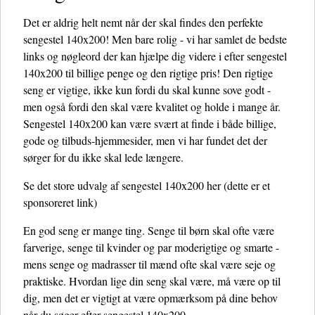
Det er aldrig helt nemt når der skal findes den perfekte
sengestel 140x200! Men bare rolig - vi har samlet de bedste
links og nøgleord der kan hjælpe dig videre i efter sengestel
140x200 til billige penge og den rigtige pris! Den rigtige
seng er vigtige, ikke kun fordi du skal kunne sove godt -
men også fordi den skal være kvalitet og holde i mange år.
Sengestel 140x200 kan være svært at finde i både billige,
gode og tilbuds-hjemmesider, men vi har fundet det der
sørger for du ikke skal lede længere.
Se det store udvalg af sengestel 140x200 her
(dette er et
sponsoreret link)
En god seng er mange ting. Senge til børn skal ofte være
farverige, senge til kvinder og par moderigtige og smarte -
mens senge og madrasser til mænd ofte skal være seje og
praktiske. Hvordan lige din seng skal være, må være op til
dig, men det er vigtigt at være opmærksom på dine behov
når du søger efter sengestel 140x200.