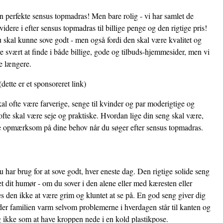
en perfekte sensus topmadras! Men bare rolig - vi har samlet de
idere i efter sensus topmadras til billige penge og den rigtige pris!
u skal kunne sove godt - men også fordi den skal være kvalitet og
svært at finde i både billige, gode og tilbuds-hjemmesider, men vi
de længere.
dette er et sponsoreret link)
al ofte være farverige, senge til kvinder og par moderigtige og
fte skal være seje og praktiske. Hvordan lige din seng skal være,
ære opmærksom på dine behov når du søger efter sensus topmadras.
 har brug for at sove godt, hver eneste dag. Den rigtige solide seng
et dit humør - om du sover i den alene eller med kæresten eller
 den ikke at være grim og kluntet at se på. En god seng giver dig
der familien varm selvom problemerne i hverdagen står til kanten og
i og ikke som at have kroppen nede i en kold plastikpose.