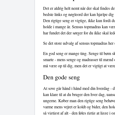
Det er aldrig helt nemt når der skal findes d
bedste links og nøgleord der kan hjælpe dig v
Den rigtige seng er vigtige, ikke kun fordi d
holde i mange år. Sensus topmadras kan være 
har fundet det der sørger for du ikke skal le
Se det store udvalg af sensus topmadras her
(
En god seng er mange ting. Senge til børn sk
smarte - mens senge og madrasser til mænd o
må være op til dig, men det er vigtigt at v
Den gode seng
At sove går hånd i hånd med din hverdag - du
kan klare til at du bruger den hver dag, uans
ungerne. Køber man den rigtige seng behøves
varme mens vejret er koldt og bider, den hol
så vigtigst af alt - den føles rigtig at ligge 