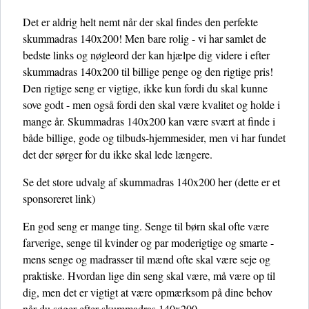
Det er aldrig helt nemt når der skal findes den perfekte
skummadras 140x200! Men bare rolig - vi har samlet de
bedste links og nøgleord der kan hjælpe dig videre i efter
skummadras 140x200 til billige penge og den rigtige pris!
Den rigtige seng er vigtige, ikke kun fordi du skal kunne
sove godt - men også fordi den skal være kvalitet og holde i
mange år. Skummadras 140x200 kan være svært at finde i
både billige, gode og tilbuds-hjemmesider, men vi har fundet
det der sørger for du ikke skal lede længere.
Se det store udvalg af skummadras 140x200 her
(dette er et
sponsoreret link)
En god seng er mange ting. Senge til børn skal ofte være
farverige, senge til kvinder og par moderigtige og smarte -
mens senge og madrasser til mænd ofte skal være seje og
praktiske. Hvordan lige din seng skal være, må være op til
dig, men det er vigtigt at være opmærksom på dine behov
når du søger efter skummadras 140x200.