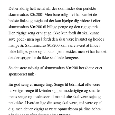
Det er aldrig helt nemt når der skal findes den perfekte
skummadras 80x200! Men bare rolig - vi har samlet de
bedste links og nøgleord der kan hjælpe dig videre i efter
skummadras 80x200 til billige penge og den rigtige pris!
Den rigtige seng er vigtige, ikke kun fordi du skal kunne
sove godt - men også fordi den skal være kvalitet og holde i
mange år. Skummadras 80x200 kan være svært at finde i
både billige, gode og tilbuds-hjemmesider, men vi har fundet
det der sørger for du ikke skal lede længere.
Se det store udvalg af skummadras 80x200 her
(dette er et
sponsoreret link)
En god seng er mange ting. Senge til børn skal ofte være
farverige, senge til kvinder og par moderigtige og smarte -
mens senge og madrasser til mænd ofte skal være seje og
praktiske. Hvordan lige din seng skal være, må være op til
dig, men det er vigtigt at være opmærksom på dine behov
når du søger efter skummadras 80x200.