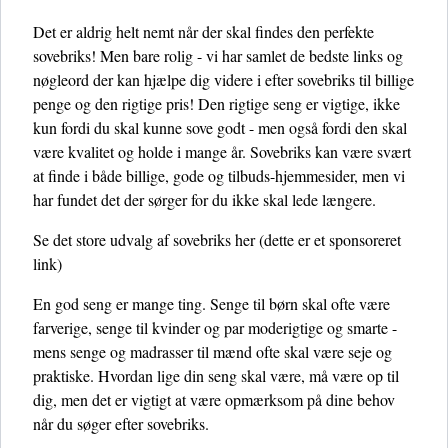
Det er aldrig helt nemt når der skal findes den perfekte
sovebriks! Men bare rolig - vi har samlet de bedste links og
nøgleord der kan hjælpe dig videre i efter sovebriks til billige
penge og den rigtige pris! Den rigtige seng er vigtige, ikke
kun fordi du skal kunne sove godt - men også fordi den skal
være kvalitet og holde i mange år. Sovebriks kan være svært
at finde i både billige, gode og tilbuds-hjemmesider, men vi
har fundet det der sørger for du ikke skal lede længere.
Se det store udvalg af sovebriks her
(dette er et sponsoreret
link)
En god seng er mange ting. Senge til børn skal ofte være
farverige, senge til kvinder og par moderigtige og smarte -
mens senge og madrasser til mænd ofte skal være seje og
praktiske. Hvordan lige din seng skal være, må være op til
dig, men det er vigtigt at være opmærksom på dine behov
når du søger efter sovebriks.