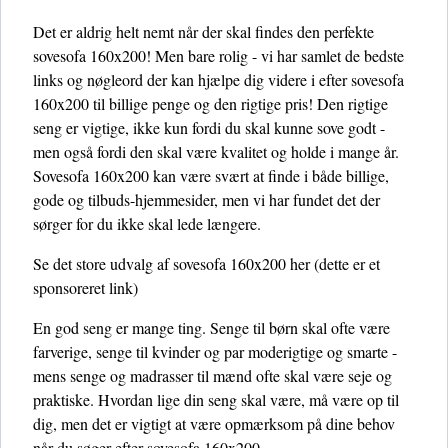
Det er aldrig helt nemt når der skal findes den perfekte
sovesofa 160x200! Men bare rolig - vi har samlet de bedste
links og nøgleord der kan hjælpe dig videre i efter sovesofa
160x200 til billige penge og den rigtige pris! Den rigtige
seng er vigtige, ikke kun fordi du skal kunne sove godt -
men også fordi den skal være kvalitet og holde i mange år.
Sovesofa 160x200 kan være svært at finde i både billige,
gode og tilbuds-hjemmesider, men vi har fundet det der
sørger for du ikke skal lede længere.
Se det store udvalg af sovesofa 160x200 her
(dette er et
sponsoreret link)
En god seng er mange ting. Senge til børn skal ofte være
farverige, senge til kvinder og par moderigtige og smarte -
mens senge og madrasser til mænd ofte skal være seje og
praktiske. Hvordan lige din seng skal være, må være op til
dig, men det er vigtigt at være opmærksom på dine behov
når du søger efter sovesofa 160x200.