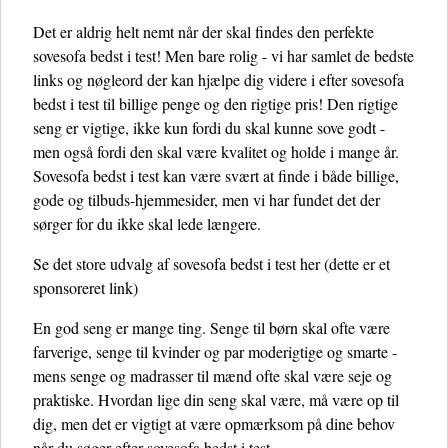
Det er aldrig helt nemt når der skal findes den perfekte
sovesofa bedst i test! Men bare rolig - vi har samlet de bedste
links og nøgleord der kan hjælpe dig videre i efter sovesofa
bedst i test til billige penge og den rigtige pris! Den rigtige
seng er vigtige, ikke kun fordi du skal kunne sove godt -
men også fordi den skal være kvalitet og holde i mange år.
Sovesofa bedst i test kan være svært at finde i både billige,
gode og tilbuds-hjemmesider, men vi har fundet det der
sørger for du ikke skal lede længere.
Se det store udvalg af sovesofa bedst i test her
(dette er et
sponsoreret link)
En god seng er mange ting. Senge til børn skal ofte være
farverige, senge til kvinder og par moderigtige og smarte -
mens senge og madrasser til mænd ofte skal være seje og
praktiske. Hvordan lige din seng skal være, må være op til
dig, men det er vigtigt at være opmærksom på dine behov
når du søger efter sovesofa bedst i test.