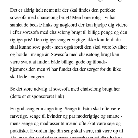
Det er aldrig helt nemt når der skal findes den perfekte
sovesofa med chaiselong brugt! Men bare rolig - vi har
samlet de bedste links og nøgleord der kan hjælpe dig videre
i efter sovesofa med chaiselong brugt til billige penge og den
rigtige pris! Den rigtige seng er vigtige, ikke kun fordi du
skal kunne sove godt - men også fordi den skal være kvalitet
og holde i mange år. Sovesofa med chaiselong brugt kan
være svært at finde i både billige, gode og tilbuds-
hjemmesider, men vi har fundet det der sørger for du ikke
skal lede længere.
Se det store udvalg af sovesofa med chaiselong brugt her
(dette er et sponsoreret link)
En god seng er mange ting. Senge til børn skal ofte være
farverige, senge til kvinder og par moderigtige og smarte -
mens senge og madrasser til mænd ofte skal være seje og
praktiske. Hvordan lige din seng skal være, må være op til
dig, men det er vigtigt at være opmærksom på dine behov