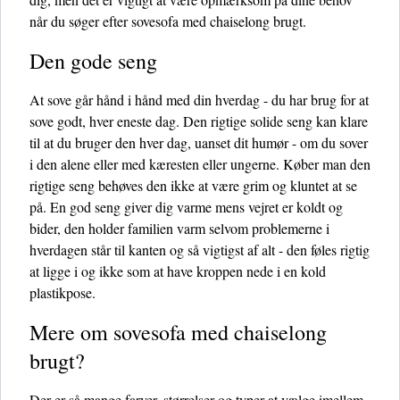
når du søger efter sovesofa med chaiselong brugt.
Den gode seng
At sove går hånd i hånd med din hverdag - du har brug for at
sove godt, hver eneste dag. Den rigtige solide seng kan klare
til at du bruger den hver dag, uanset dit humør - om du sover
i den alene eller med kæresten eller ungerne. Køber man den
rigtige seng behøves den ikke at være grim og kluntet at se
på. En god seng giver dig varme mens vejret er koldt og
bider, den holder familien varm selvom problemerne i
hverdagen står til kanten og så vigtigst af alt - den føles rigtig
at ligge i og ikke som at have kroppen nede i en kold
plastikpose.
Mere om sovesofa med chaiselong
brugt?
Der er så mange farver, størrelser og typer at vælge imellem