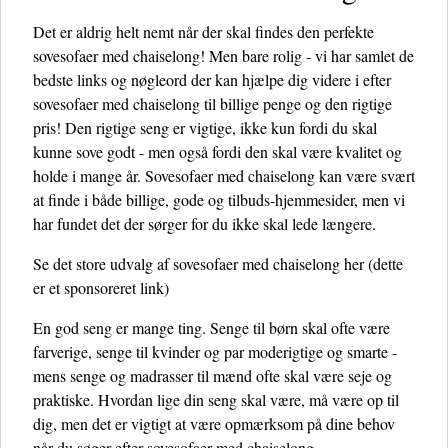
Det er aldrig helt nemt når der skal findes den perfekte
sovesofaer med chaiselong! Men bare rolig - vi har samlet de
bedste links og nøgleord der kan hjælpe dig videre i efter
sovesofaer med chaiselong til billige penge og den rigtige
pris! Den rigtige seng er vigtige, ikke kun fordi du skal
kunne sove godt - men også fordi den skal være kvalitet og
holde i mange år. Sovesofaer med chaiselong kan være svært
at finde i både billige, gode og tilbuds-hjemmesider, men vi
har fundet det der sørger for du ikke skal lede længere.
Se det store udvalg af sovesofaer med chaiselong her
(dette
er et sponsoreret link)
En god seng er mange ting. Senge til børn skal ofte være
farverige, senge til kvinder og par moderigtige og smarte -
mens senge og madrasser til mænd ofte skal være seje og
praktiske. Hvordan lige din seng skal være, må være op til
dig, men det er vigtigt at være opmærksom på dine behov
når du søger efter sovesofaer med chaiselong.