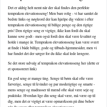
Det er aldrig helt nemt når der skal findes den perfekte
temprakon elevationsseng! Men bare rolig - vi har samlet de
bedste links og nøgleord der kan hjælpe dig videre i efter
temprakon elevationsseng til billige penge og den rigtige
pris! Den rigtige seng er vigtige, ikke kun fordi du skal
kunne sove godt - men også fordi den skal være kvalitet og
holde i mange år. Temprakon elevationsseng kan være svært
at finde i både billige, gode og tilbuds-hjemmesider, men vi
har fundet det der sørger for du ikke skal lede længere.
Se det store udvalg af temprakon elevationsseng her
(dette er
et sponsoreret link)
En god seng er mange ting. Senge til børn skal ofte være
farverige, senge til kvinder og par moderigtige og smarte -
mens senge og madrasser til mænd ofte skal være seje og
praktiske. Hvordan lige din seng skal være, må være op til
dig, men det er vigtigt at være opmærksom på dine behov
når du søger efter temprakon elevationsseng.