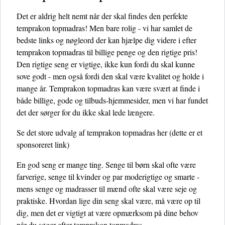
Det er aldrig helt nemt når der skal findes den perfekte
temprakon topmadras! Men bare rolig - vi har samlet de
bedste links og nøgleord der kan hjælpe dig videre i efter
temprakon topmadras til billige penge og den rigtige pris!
Den rigtige seng er vigtige, ikke kun fordi du skal kunne
sove godt - men også fordi den skal være kvalitet og holde i
mange år. Temprakon topmadras kan være svært at finde i
både billige, gode og tilbuds-hjemmesider, men vi har fundet
det der sørger for du ikke skal lede længere.
Se det store udvalg af temprakon topmadras her
(dette er et
sponsoreret link)
En god seng er mange ting. Senge til børn skal ofte være
farverige, senge til kvinder og par moderigtige og smarte -
mens senge og madrasser til mænd ofte skal være seje og
praktiske. Hvordan lige din seng skal være, må være op til
dig, men det er vigtigt at være opmærksom på dine behov
når du søger efter temprakon topmadras.