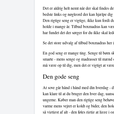
Det er aldrig helt nemt når der skal findes d
bedste links og nøgleord der kan hjælpe dig vi
Den rigtige seng er vigtige, ikke kun fordi d
holde i mange år. Tilbud boxmadras kan være
har fundet det der sørger for du ikke skal le
Se det store udvalg af tilbud boxmadras her
(
En god seng er mange ting. Senge til børn sk
smarte - mens senge og madrasser til mænd o
må være op til dig, men det er vigtigt at v
Den gode seng
At sove går hånd i hånd med din hverdag - du
kan klare til at du bruger den hver dag, uans
ungerne. Køber man den rigtige seng behøves
varme mens vejret er koldt og bider, den hol
så vigtigst af alt - den føles rigtig at ligge 