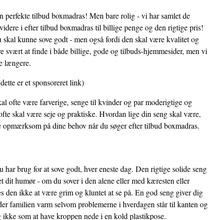
en perfekte tilbud boxmadras! Men bare rolig - vi har samlet de
dere i efter tilbud boxmadras til billige penge og den rigtige pris!
u skal kunne sove godt - men også fordi den skal være kvalitet og
 svært at finde i både billige, gode og tilbuds-hjemmesider, men vi
de længere.
dette er et sponsoreret link)
al ofte være farverige, senge til kvinder og par moderigtige og
fte skal være seje og praktiske. Hvordan lige din seng skal være,
ære opmærksom på dine behov når du søger efter tilbud boxmadras.
 har brug for at sove godt, hver eneste dag. Den rigtige solide seng
et dit humør - om du sover i den alene eller med kæresten eller
 den ikke at være grim og kluntet at se på. En god seng giver dig
der familien varm selvom problemerne i hverdagen står til kanten og
i og ikke som at have kroppen nede i en kold plastikpose.