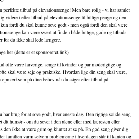
en perfekte tilbud på elevationssenge! Men bare rolig - vi har samlet
g videre i efter tilbud på elevationssenge til billige penge og den
ke kun fordi du skal kunne sove godt - men også fordi den skal være
tionssenge kan være svært at finde i både billige, gode og tilbuds-
r for du ikke skal lede længere.
nge her
(dette er et sponsoreret link)
al ofte være farverige, senge til kvinder og par moderigtige og
fte skal være seje og praktiske. Hvordan lige din seng skal være,
re opmærksom på dine behov når du søger efter tilbud på
 har brug for at sove godt, hver eneste dag. Den rigtige solide seng
et dit humør - om du sover i den alene eller med kæresten eller
 den ikke at være grim og kluntet at se på. En god seng giver dig
der familien varm selvom problemerne i hverdagen står til kanten og