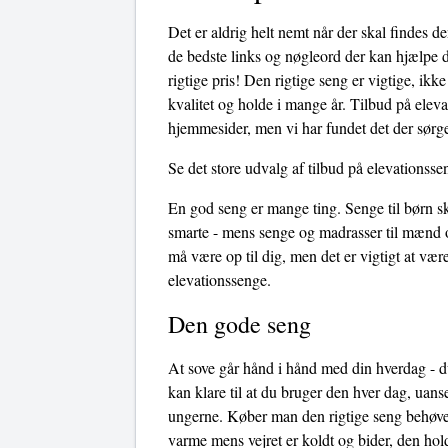
Det er aldrig helt nemt når der skal findes d
de bedste links og nøgleord der kan hjælpe di
rigtige pris! Den rigtige seng er vigtige, ik
kvalitet og holde i mange år. Tilbud på eleva
hjemmesider, men vi har fundet det der sørge
Se det store udvalg af tilbud på elevationsse
En god seng er mange ting. Senge til børn sk
smarte - mens senge og madrasser til mænd o
må være op til dig, men det er vigtigt at væ
elevationssenge.
Den gode seng
At sove går hånd i hånd med din hverdag - du
kan klare til at du bruger den hver dag, uans
ungerne. Køber man den rigtige seng behøves
varme mens vejret er koldt og bider, den hol