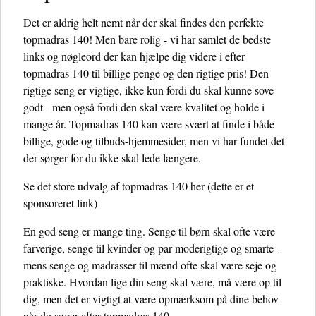
Det er aldrig helt nemt når der skal findes den perfekte
topmadras 140! Men bare rolig - vi har samlet de bedste
links og nøgleord der kan hjælpe dig videre i efter
topmadras 140 til billige penge og den rigtige pris! Den
rigtige seng er vigtige, ikke kun fordi du skal kunne sove
godt - men også fordi den skal være kvalitet og holde i
mange år. Topmadras 140 kan være svært at finde i både
billige, gode og tilbuds-hjemmesider, men vi har fundet det
der sørger for du ikke skal lede længere.
Se det store udvalg af topmadras 140 her
(dette er et
sponsoreret link)
En god seng er mange ting. Senge til børn skal ofte være
farverige, senge til kvinder og par moderigtige og smarte -
mens senge og madrasser til mænd ofte skal være seje og
praktiske. Hvordan lige din seng skal være, må være op til
dig, men det er vigtigt at være opmærksom på dine behov
når du søger efter topmadras 140.