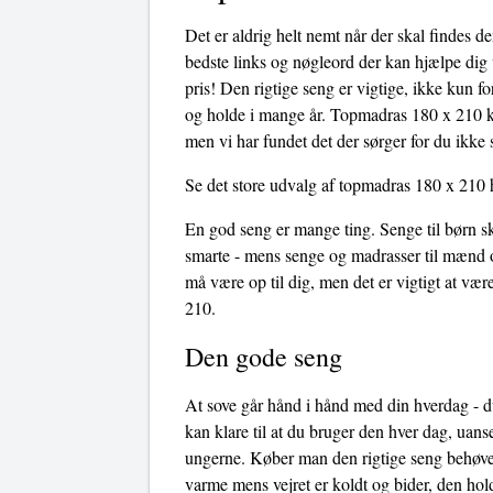
Det er aldrig helt nemt når der skal findes 
bedste links og nøgleord der kan hjælpe dig v
pris! Den rigtige seng er vigtige, ikke kun f
og holde i mange år. Topmadras 180 x 210 ka
men vi har fundet det der sørger for du ikke 
Se det store udvalg af topmadras 180 x 210 
En god seng er mange ting. Senge til børn sk
smarte - mens senge og madrasser til mænd o
må være op til dig, men det er vigtigt at v
210.
Den gode seng
At sove går hånd i hånd med din hverdag - du
kan klare til at du bruger den hver dag, uans
ungerne. Køber man den rigtige seng behøves
varme mens vejret er koldt og bider, den hol