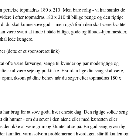
den perfekte topmadras 180 x 210! Men bare rolig - vi har samlet de
idere i efter topmadras 180 x 210 til billige penge og den rigtige
ordi du skal kunne sove godt - men også fordi den skal være kvalitet
n være svært at finde i både billige, gode og tilbuds-hjemmesider,
skal lede længere.
her
(dette er et sponsoreret link)
al ofte være farverige, senge til kvinder og par moderigtige og
fte skal være seje og praktiske. Hvordan lige din seng skal være,
ære opmærksom på dine behov når du søger efter topmadras 180 x
 har brug for at sove godt, hver eneste dag. Den rigtige solide seng
et dit humør - om du sover i den alene eller med kæresten eller
 den ikke at være grim og kluntet at se på. En god seng giver dig
der familien varm selvom problemerne i hverdagen står til kanten og