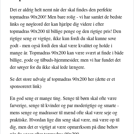
Det er aldrig helt nemt når der skal findes den perfekte
topmadras 90x200! Men bare rolig - vi har samlet de bedste
links og nøgleord der kan hjælpe dig videre i efter
topmadras 90x200 til billige penge og den rigtige pris! Den
rigtige seng er vigtige, ikke kun fordi du skal kunne sove
godt - men også fordi den skal være kvalitet og holde i
mange år. Topmadras 90x200 kan være svært at finde i både
billige, gode og tilbuds-hjemmesider, men vi har fundet det
der sørger for du ikke skal lede længere.
Se det store udvalg af topmadras 90x200 her
(dette er et
sponsoreret link)
En god seng er mange ting. Senge til børn skal ofte være
farverige, senge til kvinder og par moderigtige og smarte -
mens senge og madrasser til mænd ofte skal være seje og
praktiske. Hvordan lige din seng skal være, må være op til
dig, men det er vigtigt at være opmærksom på dine behov
når du søger efter topmadras 90x200.