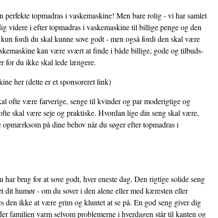
den perfekte topmadras i vaskemaskine! Men bare rolig - vi har samlet
ig videre i efter topmadras i vaskemaskine til billige penge og den
ke kun fordi du skal kunne sove godt - men også fordi den skal være
skemaskine kan være svært at finde i både billige, gode og tilbuds-
r for du ikke skal lede længere.
kine her
(dette er et sponsoreret link)
al ofte være farverige, senge til kvinder og par moderigtige og
fte skal være seje og praktiske. Hvordan lige din seng skal være,
ære opmærksom på dine behov når du søger efter topmadras i
 har brug for at sove godt, hver eneste dag. Den rigtige solide seng
et dit humør - om du sover i den alene eller med kæresten eller
 den ikke at være grim og kluntet at se på. En god seng giver dig
der familien varm selvom problemerne i hverdagen står til kanten og