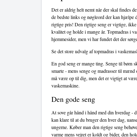
Det er aldrig helt nemt når der skal findes 
de bedste links og nøgleord der kan hjælpe d
rigtige pris! Den rigtige seng er vigtige, ik
kvalitet og holde i mange år. Topmadras i va
hjemmesider, men vi har fundet det der sørge
Se det store udvalg af topmadras i vaskemas
En god seng er mange ting. Senge til børn sk
smarte - mens senge og madrasser til mænd o
må være op til dig, men det er vigtigt at v
vaskemaskine.
Den gode seng
At sove går hånd i hånd med din hverdag - du
kan klare til at du bruger den hver dag, uans
ungerne. Køber man den rigtige seng behøves
varme mens vejret er koldt og bider, den hol