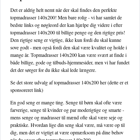
Det er aldrig helt nemt når der skal findes den perfekte
topmadrasser 140x200! Men bare rolig - vi har samlet de
bedste links og nøgleord der kan hjælpe dig videre i efter
topmadrasser 140x200 til billige penge og den rigtige pris!
Den rigtige seng er vigtige, ikke kun fordi du skal kunne
sove godt - men også fordi den skal være kvalitet og holde i
mange år. Topmadrasser 140x200 kan være svært at finde i
både billige, gode og tilbuds-hjemmesider, men vi har fundet
det der sørger for du ikke skal lede længere.
Se det store udvalg af topmadrasser 140x200 her
(dette er et
sponsoreret link)
En god seng er mange ting. Senge til børn skal ofte være
farverige, senge til kvinder og par moderigtige og smarte -
mens senge og madrasser til mænd ofte skal være seje og
praktiske. Hvordan lige din seng skal være, må være op til
dig, men det er vigtigt at være opmærksom på dine behov
når du søger efter topmadrasser 140x200.