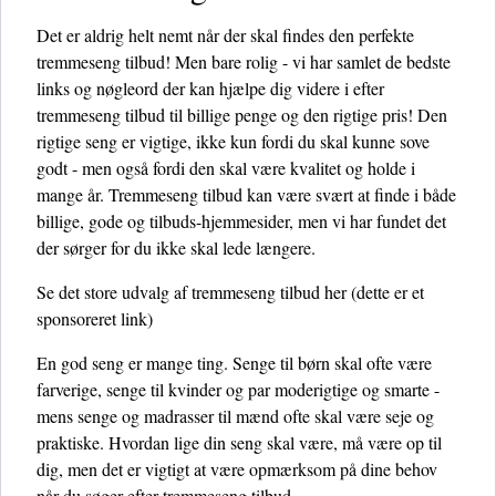
Det er aldrig helt nemt når der skal findes den perfekte
tremmeseng tilbud! Men bare rolig - vi har samlet de bedste
links og nøgleord der kan hjælpe dig videre i efter
tremmeseng tilbud til billige penge og den rigtige pris! Den
rigtige seng er vigtige, ikke kun fordi du skal kunne sove
godt - men også fordi den skal være kvalitet og holde i
mange år. Tremmeseng tilbud kan være svært at finde i både
billige, gode og tilbuds-hjemmesider, men vi har fundet det
der sørger for du ikke skal lede længere.
Se det store udvalg af tremmeseng tilbud her
(dette er et
sponsoreret link)
En god seng er mange ting. Senge til børn skal ofte være
farverige, senge til kvinder og par moderigtige og smarte -
mens senge og madrasser til mænd ofte skal være seje og
praktiske. Hvordan lige din seng skal være, må være op til
dig, men det er vigtigt at være opmærksom på dine behov
når du søger efter tremmeseng tilbud.