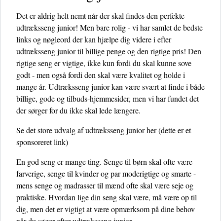
Det er aldrig helt nemt når der skal findes den perfekte
udtræksseng junior! Men bare rolig - vi har samlet de bedste
links og nøgleord der kan hjælpe dig videre i efter
udtræksseng junior til billige penge og den rigtige pris! Den
rigtige seng er vigtige, ikke kun fordi du skal kunne sove
godt - men også fordi den skal være kvalitet og holde i
mange år. Udtræksseng junior kan være svært at finde i både
billige, gode og tilbuds-hjemmesider, men vi har fundet det
der sørger for du ikke skal lede længere.
Se det store udvalg af udtræksseng junior her
(dette er et
sponsoreret link)
En god seng er mange ting. Senge til børn skal ofte være
farverige, senge til kvinder og par moderigtige og smarte -
mens senge og madrasser til mænd ofte skal være seje og
praktiske. Hvordan lige din seng skal være, må være op til
dig, men det er vigtigt at være opmærksom på dine behov
når du søger efter udtræksseng junior.