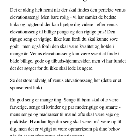
Det er aldrig helt nemt når der skal findes den perfekte venus
elevationsseng! Men bare rolig - vi har samlet de bedste
links og nøgleord der kan hjælpe dig videre i efter venus
elevationsseng til billige penge og den rigtige pris! Den
rigtige seng er vigtige, ikke kun fordi du skal kunne sove
godt - men også fordi den skal være kvalitet og holde i
mange år. Venus elevationsseng kan være svært at finde i
både billige, gode og tilbuds-hjemmesider, men vi har fundet
det der sørger for du ikke skal lede længere.
Se det store udvalg af venus elevationsseng her
(dette er et
sponsoreret link)
En god seng er mange ting. Senge til børn skal ofte være
farverige, senge til kvinder og par moderigtige og smarte -
mens senge og madrasser til mænd ofte skal være seje og
praktiske. Hvordan lige din seng skal være, må være op til
dig, men det er vigtigt at være opmærksom på dine behov
når du søger efter venus elevationsseng.