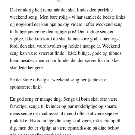
Det er aldrig helt nemt når der skal findes den perfekte
weekend seng! Men bare rolig - vi har samlet de bedste links
og nøgleord der kan hjælpe dig videre i efter weekend seng
til billige penge og den rigtige pris! Den rigtige seng er
vigtige, ikke kun fordi du skal kunne sove godt - men også
fordi den skal være kvalitet og holde i mange år. Weekend
seng kan være svært at finde i både billige, gode og tilbuds-
hjemmesider, men vi har fundet det der sørger for du ikke
skal lede længere.
Se det store udvalg af weekend seng her
(dette er et
sponsoreret link)
En god seng er mange ting. Senge til børn skal ofte være
farverige, senge til kvinder og par moderigtige og smarte -
mens senge og madrasser til mænd ofte skal være seje og
praktiske. Hvordan lige din seng skal være, må være op til
dig, men det er vigtigt at være opmærksom på dine behov
når du søger efter weekend seng.