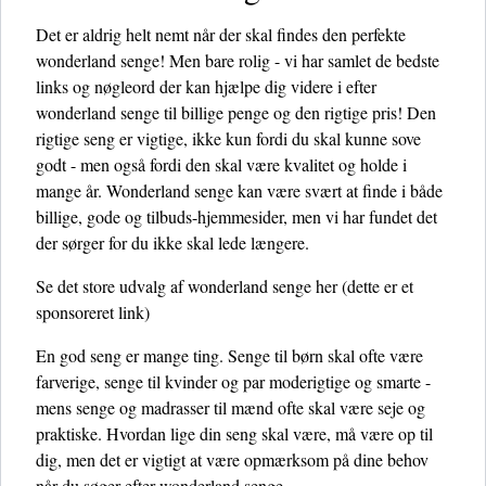
Det er aldrig helt nemt når der skal findes den perfekte
wonderland senge! Men bare rolig - vi har samlet de bedste
links og nøgleord der kan hjælpe dig videre i efter
wonderland senge til billige penge og den rigtige pris! Den
rigtige seng er vigtige, ikke kun fordi du skal kunne sove
godt - men også fordi den skal være kvalitet og holde i
mange år. Wonderland senge kan være svært at finde i både
billige, gode og tilbuds-hjemmesider, men vi har fundet det
der sørger for du ikke skal lede længere.
Se det store udvalg af wonderland senge her
(dette er et
sponsoreret link)
En god seng er mange ting. Senge til børn skal ofte være
farverige, senge til kvinder og par moderigtige og smarte -
mens senge og madrasser til mænd ofte skal være seje og
praktiske. Hvordan lige din seng skal være, må være op til
dig, men det er vigtigt at være opmærksom på dine behov
når du søger efter wonderland senge.